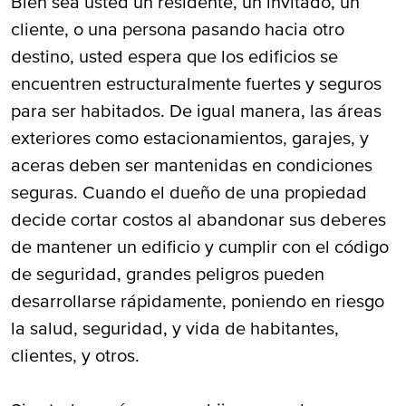
Bien sea usted un residente, un invitado, un
Responsabilidad de Premisas
cliente, o una persona pasando hacia otro
Representando a Víctimas de Heridas
destino, usted espera que los edificios se
encuentren estructuralmente fuertes y seguros
Fui Herido(a) en la Propiedad de Otra
para ser habitados. De igual manera, las áreas
Persona en Texas, ¿Tengo una
exteriores como estacionamientos, garajes, y
Reclamación de Daño Personal?
aceras deben ser mantenidas en condiciones
seguras. Cuando el dueño de una propiedad
¿Quién Pagará Mis Facturas Médicas de Mi
decide cortar costos al abandonar sus deberes
Resbale y Caída Accidental en Fort Worth?
de mantener un edificio y cumplir con el código
de seguridad, grandes peligros pueden
desarrollarse rápidamente, poniendo en riesgo
la salud, seguridad, y vida de habitantes,
clientes, y otros.