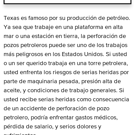
Heridas en el Desempeño de Perforación
Texas es famoso por su producción de petróleo.
de Pozos Petroleros
Ya sea que trabaje en una plataforma en alta
mar o una estación en tierra, la perforación de
Demandar por Accidentes de Perforación
pozos petroleros puede ser uno de los trabajos
de Pozos Petroleros
más peligrosos en los Estados Unidos. Si usted
o un ser querido trabaja en una torre petrolera,
Abogados de Odessa Para Heridas de
usted enfrenta los riesgos de serias heridas por
Trabajadores de Petróleo
parte de maquinaria pesada, presión alta de
aceite, y condiciones de trabajo generales. Si
usted recibe serias heridas como consecuencia
de un accidente de perforación de pozo
petrolero, podría enfrentar gastos médicos,
pérdida de salario, y serios dolores y